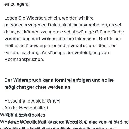
einzulegen;
Legen Sie Widerspruch ein, werden wir Ihre
personenbezogenen Daten nicht mehr verarbeiten, es sei
denn, wir können zwingende schutzwürdige Gründe für die
Verarbeitung nachweisen, die Ihre Interessen, Rechte und
Freiheiten überwiegen, oder die Verarbeitung dient der
Geltendmachung, Ausübung oder Verteidigung von
Rechtsansprüchen.
Der Widerspruch kann formfrei erfolgen und sollte
möglichst gerichtet werden an:
Hessenhalle Alsfeld GmbH
An der Hessenhalle 1
36304 Alsfeld
Wir benutzen Cookies
E-Mail:
Diese E-Mail-Adresse ist vor Spambots geschützt!
Wir nutzen Cookies auf unserer Website. Einige von ihnen sind
Zur Anzeige muss JavaScript eingeschaltet sein.
essenziell für den Betrieb der Seite, während andere uns