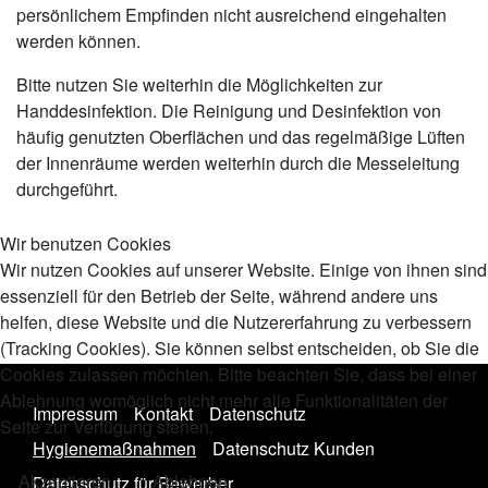
persönlichem Empfinden nicht ausreichend eingehalten
werden können.
Bitte nutzen Sie weiterhin die Möglichkeiten zur
Handdesinfektion. Die Reinigung und Desinfektion von
häufig genutzten Oberflächen und das regelmäßige Lüften
der Innenräume werden weiterhin durch die Messeleitung
durchgeführt.
Wir benutzen Cookies
Wir nutzen Cookies auf unserer Website. Einige von ihnen sind
essenziell für den Betrieb der Seite, während andere uns
helfen, diese Website und die Nutzererfahrung zu verbessern
(Tracking Cookies). Sie können selbst entscheiden, ob Sie die
Cookies zulassen möchten. Bitte beachten Sie, dass bei einer
Ablehnung womöglich nicht mehr alle Funktionalitäten der
Impressum
Kontakt
Datenschutz
Seite zur Verfügung stehen.
Hygienemaßnahmen
Datenschutz Kunden
Akzeptieren
Ablehnen
Datenschutz für Bewerber